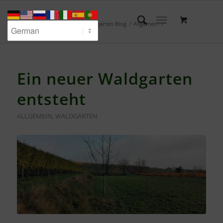
Waldgarten Blog
Du bist hier:
Startseite
/
Waldgarten Blog
/
Allgemein
/
Ein neuer Waldgarten entsteht
Ein neuer Waldgarten
entsteht
ALLGEMEIN
,
WALDGÄRTEN