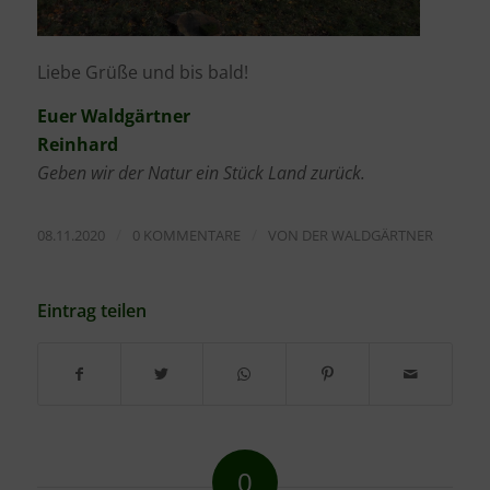
Liebe Grüße und bis bald!
Euer Waldgärtner
Reinhard
Geben wir der Natur ein Stück Land zurück.
/
/
08.11.2020
0 KOMMENTARE
VON
DER WALDGÄRTNER
Eintrag teilen
0