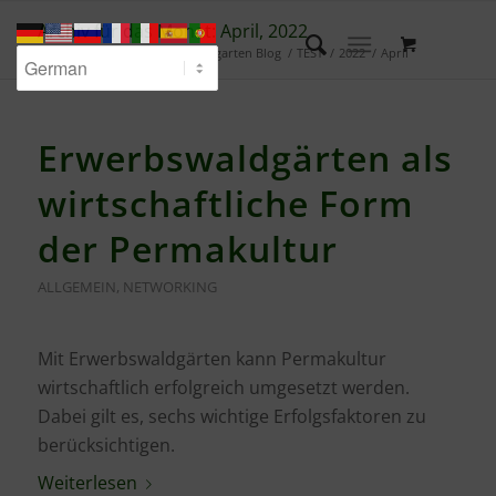
Archiv für das Monat: April, 2022
Du bist hier:
Startseite
/
Waldgarten Blog
/
TEST
/
2022
/
April
Erwerbswaldgärten als
wirtschaftliche Form
der Permakultur
ALLGEMEIN
,
NETWORKING
Mit Erwerbswaldgärten kann Permakultur
wirtschaftlich erfolgreich umgesetzt werden.
Dabei gilt es, sechs wichtige Erfolgsfaktoren zu
berücksichtigen.
Weiterlesen