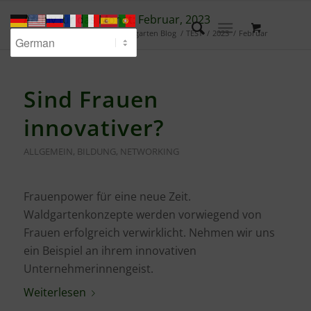
Archiv für das Monat: Februar, 2023
Du bist hier:
Startseite
/
Waldgarten Blog
/
TEST
/
2023
/
Februar
Sind Frauen
innovativer?
ALLGEMEIN
,
BILDUNG
,
NETWORKING
Frauenpower für eine neue Zeit.
Waldgartenkonzepte werden vorwiegend von
Frauen erfolgreich verwirklicht. Nehmen wir uns
ein Beispiel an ihrem innovativen
Unternehmerinnengeist.
Weiterlesen