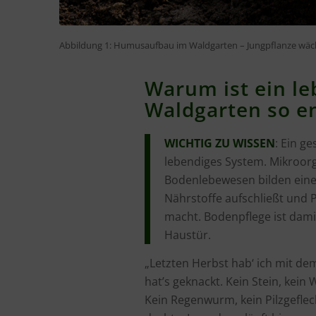
Abbildung 1: Humusaufbau im Waldgarten – Jungpflanze wächst
Warum ist ein l
Waldgarten so e
WICHTIG ZU WISSEN
: Ein g
lebendiges System. Mikroor
Bodenlebewesen bilden eine
Nährstoffe aufschließt und
macht. Bodenpflege ist damit
Haustür.
„Letzten Herbst hab‘ ich mit de
hat’s geknackt. Kein Stein, kein
Kein Regenwurm, kein Pilzgeflech