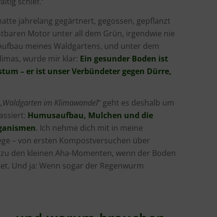
ltig schief.“
atte jahrelang gegärtnert, gegossen, gepflanzt
htbaren Motor unter all dem Grün, irgendwie nie
m Aufbau meines Waldgartens, und unter dem
limas, wurde mir klar:
Ein gesunder Boden ist
tum – er ist unser Verbündeter gegen Dürre,
„
Waldgarten im Klimawandel
“ geht es deshalb um
assiert:
Humusaufbau, Mulchen und die
ganismen
. Ich nehme dich mit in meine
ge – von ersten Kompostversuchen über
n zu den kleinen Aha-Momenten, wenn der Boden
uftet. Und ja: Wenn sogar der Regenwurm