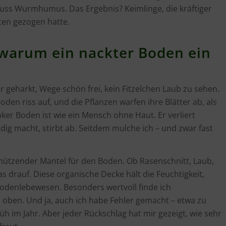
s Wurmhumus. Das Ergebnis? Keimlinge, die kräftiger
üten gezogen hatte.
 warum ein nackter Boden ein
 geharkt, Wege schön frei, kein Fitzelchen Laub zu sehen.
den riss auf, und die Pflanzen warfen ihre Blätter ab, als
ker Boden ist wie ein Mensch ohne Haut. Er verliert
ndig macht, stirbt ab. Seitdem mulche ich – und zwar fast
chützender Mantel für den Boden. Ob Rasenschnitt, Laub,
s drauf. Diese organische Decke hält die Feuchtigkeit,
 Bodenlebewesen. Besonders wertvoll finde ich
 oben. Und ja, auch ich habe Fehler gemacht – etwa zu
früh im Jahr. Aber jeder Rückschlag hat mir gezeigt, wie sehr