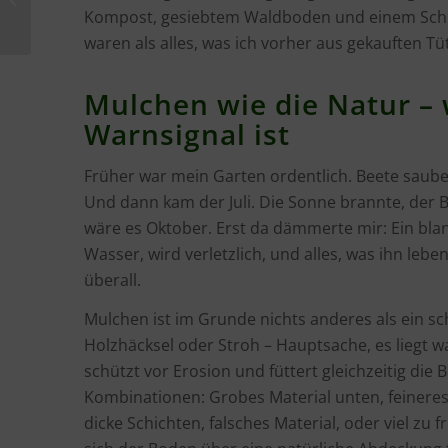
Klimawandel“ –
Kompost, gesiebtem Waldboden und einem Schus
Wildtiere
waren als alles, was ich vorher aus gekauften T
Mulchen wie die Natur –
Warnsignal ist
Früher war mein Garten ordentlich. Beete sauber
Und dann kam der Juli. Die Sonne brannte, der Bo
wäre es Oktober. Erst da dämmerte mir: Ein blan
Wasser, wird verletzlich, und alles, was ihn lebe
überall.
Mulchen ist im Grunde nichts anderes als ein s
Holzhäcksel oder Stroh – Hauptsache, es liegt wa
schützt vor Erosion und füttert gleichzeitig die
Kombinationen: Grobes Material unten, feineres
dicke Schichten, falsches Material, oder viel zu 