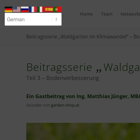
Home
Team
Network
Beitragsserie „Waldgarten im Klimawandel“ – 
„
Beitragsserie
Waldga
Teil 3 – Bodenverbesserung
Ein Gastbeitrag von Ing. Matthias Jünger, MB
Gründer von
garden-shop.at