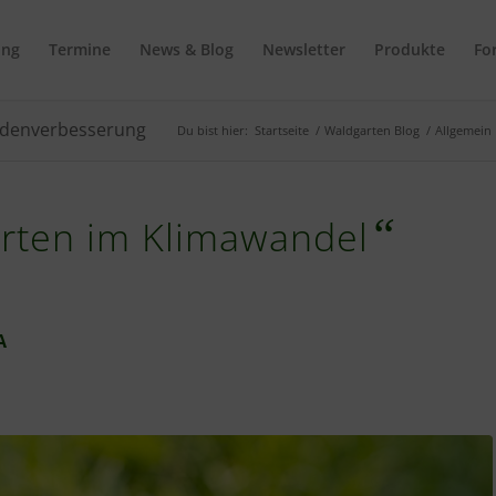
ing
Termine
News & Blog
Newsletter
Produkte
Fo
Bodenverbesserung
Du bist hier:
Startseite
/
Waldgarten Blog
/
Allgemein
“
rten im Klimawandel
A