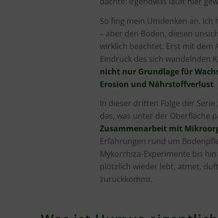
dachte: Irgendwas läuft hier gewa
So fing mein Umdenken an. Ich h
– aber den Boden, diesen unsic
wirklich beachtet. Erst mit de
Eindruck des sich wandelnden K
nicht nur Grundlage für Wachs
Erosion und Nährstoffverlust
.
In dieser dritten Folge der Serie 
das, was unter der Oberfläche p
Zusammenarbeit mit Mikroor
Erfahrungen rund um Bodenpfle
Mykorrhiza-Experimente bis hi
plötzlich wieder lebt, atmet, d
zurückkommt.