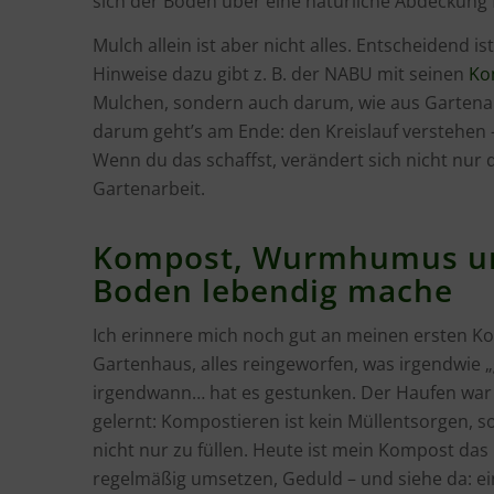
sich der Boden über eine natürliche Abdeckung f
Mulch allein ist aber nicht alles. Entscheidend i
Hinweise dazu gibt z. B. der NABU mit seinen
Ko
Mulchen, sondern auch darum, wie aus Gartena
darum geht’s am Ende: den Kreislauf verstehen –
Wenn du das schaffst, verändert sich nicht nur
Gartenarbeit.
Kompost, Wurmhumus und
Boden lebendig mache
Ich erinnere mich noch gut an meinen ersten K
Gartenhaus, alles reingeworfen, was irgendwie 
irgendwann… hat es gestunken. Der Haufen war z
gelernt: Kompostieren ist kein Müllentsorgen, s
nicht nur zu füllen. Heute ist mein Kompost das
regelmäßig umsetzen, Geduld – und siehe da: ei