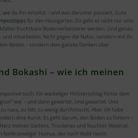
reut.
st, wie du ihn einsetzt – und was darunter passiert. Gute
mposttipps
für den Hausgarten. Da geht es nicht nur ums
bfällen fruchtbare Bodenverbesserer werden. Und genau
 und mitarbeiten. Nicht gegen die Natur, sondern mit ihr.
 dein Boden – sondern dein ganzes Denken über
 Bokashi – wie ich meinen
ompostversuch. Ein wackeliger Holzverschlag hinter dem
„grün“ war – und dann gewartet. Und gewartet. Und
u nass, zu fett, zu wenig durchmischt. Aber ich habe
ondern eine Kunst. Es geht darum, den Boden zu füttern –
 Herz meines Gartens. Trockenes und feuchtes Material,
n feinkrümeliger Humus, der nach Wald riecht.