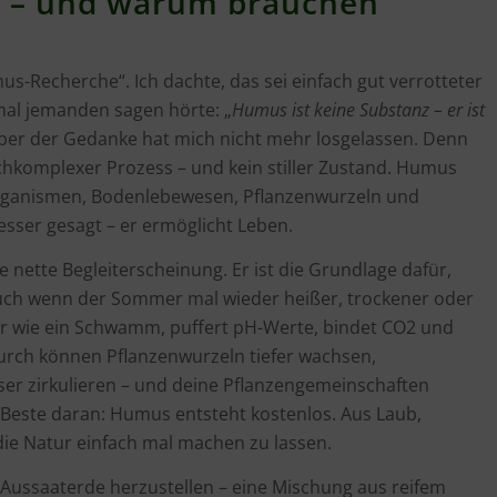
h – und warum brauchen
s-Recherche“. Ich dachte, das sei einfach gut verrotteter
 mal jemanden sagen hörte: „
Humus ist keine Substanz – er ist
 Aber der Gedanke hat mich nicht mehr losgelassen. Denn
ochkomplexer Prozess – und kein stiller Zustand. Humus
rganismen, Bodenlebewesen, Pflanzenwurzeln und
sser gesagt – er ermöglicht Leben.
nette Begleiterscheinung. Er ist die Grundlage dafür,
– auch wenn der Sommer mal wieder heißer, trockener oder
er wie ein Schwamm, puffert pH-Werte, bindet CO2 und
urch können Pflanzenwurzeln tiefer wachsen,
ser zirkulieren – und deine Pflanzengemeinschaften
Beste daran: Humus entsteht kostenlos. Aus Laub,
ie Natur einfach mal machen zu lassen.
Aussaaterde herzustellen – eine Mischung aus reifem