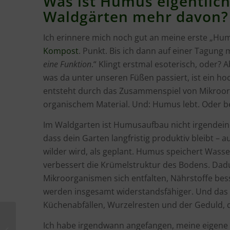
Was ist Humus eigentlic
Waldgärten mehr davon?
Ich erinnere mich noch gut an meine erste „Humu
Kompost
. Punkt. Bis ich dann auf einer Tagung
eine Funktion
.“ Klingt erstmal esoterisch, oder?
was da unter unseren Füßen passiert, ist ein h
entsteht durch das Zusammenspiel von Mikroo
organischem Material. Und: Humus lebt. Oder be
Im Waldgarten ist Humusaufbau nicht irgendeine 
dass dein Garten langfristig produktiv bleibt 
wilder wird, als geplant. Humus speichert Wass
verbessert die Krümelstruktur des Bodens. Dad
Mikroorganismen sich entfalten, Nährstoffe bes
werden insgesamt widerstandsfähiger. Und das 
Küchenabfällen, Wurzelresten und der Geduld, d
Beitragsserie
Ich habe irgendwann angefangen, meine eigene 
„Waldgarten im