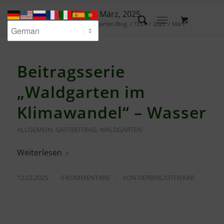
Archiv für das Monat: März, 2025
Du bist hier:
Startseite
/
Waldgarten Blog
/
TEST
/
2025
/
März
Beitragsserie
„Waldgarten im
Klimawandel“ – Wasser
ALLGEMEIN
,
GASTBEITRAG
,
WALDGÄRTEN
Weiterlesen
/
/
12.03.2025
0 KOMMENTARE
VON
DERBIBLIOTHEKAR