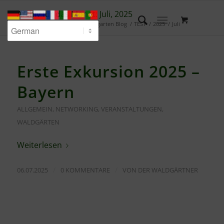
Archiv für das Monat: Juli, 2025
Du bist hier:
Startseite
/
Waldgarten Blog
/
TEST
/
2025
/
Juli
Erste Exkursion 2025 –
Bayern
ALLGEMEIN
,
NETWORKING
,
VERANSTALTUNGEN
,
WALDGÄRTEN
Weiterlesen
/
/
06.07.2025
0 KOMMENTARE
VON
DER WALDGÄRTNER