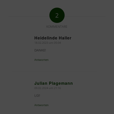
2
KOMMENTARE
Heidelinde Haller
18.02.2023 um 05:04
sagte:
DANKE!
Antworten
Julian Plagemann
09.02.2024 um 21:16
sagte:
LG!!
Antworten