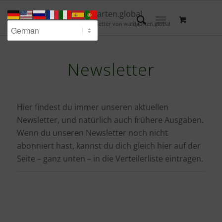
Newsletter von waldgarten.global
Du bist hier:
Startseite
/
Newsletter von waldgarten.global
Newsletter
Hier findest du immer unseren aktuellen
Newsletter, und natürlich auch frühere Ausgaben.
Wenn du unseren Newsletter noch nicht
abonniert hast, kannst du dich gleich hier auf der
Seite – ganz unten – in die Verteilerliste eintragen.