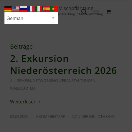
Schlagwortarchiv für: Mischpflanzung
Du bist hier:
Startseite
/
Waldgarten Blog
/
Mischpflanzung
Beiträge
2. Exkursion
Niederösterreich 2026
ALLGEMEIN
,
NETWORKING
,
VERANSTALTUNGEN
,
WALDGÄRTEN
Weiterlesen
/
/
05.04.2026
0 KOMMENTARE
VON
DERBIBLIOTHEKAR