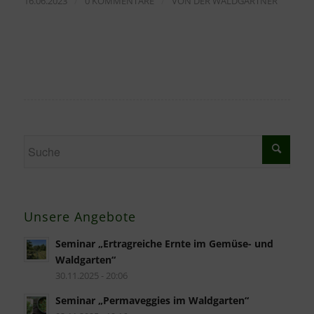
/
/
16.06.2023
0 KOMMENTARE
VON
DER WALDGÄRTNER
Unsere Angebote
Seminar „Ertragreiche Ernte im Gemüse- und
Waldgarten“
30.11.2025 - 20:06
Seminar „Permaveggies im Waldgarten“