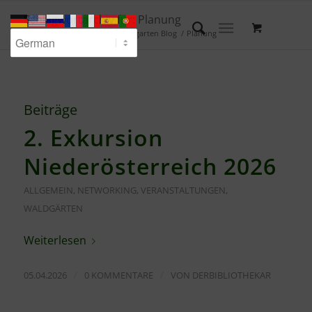
Schlagwortarchiv für: Planung
Du bist hier:
Startseite
/
Waldgarten Blog
/
Planung
Beiträge
2. Exkursion
Niederösterreich 2026
ALLGEMEIN
,
NETWORKING
,
VERANSTALTUNGEN
,
WALDGÄRTEN
Weiterlesen
/
/
05.04.2026
0 KOMMENTARE
VON
DERBIBLIOTHEKAR