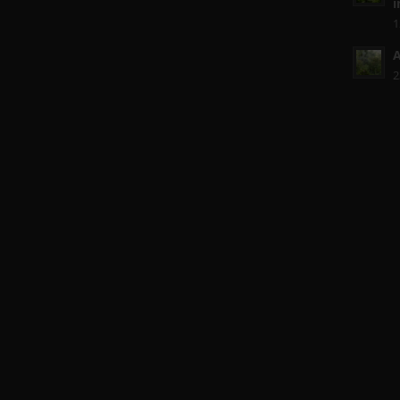
i
1
A
2