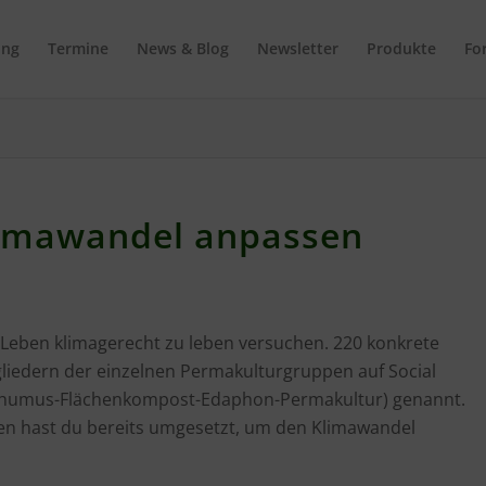
ing
Termine
News & Blog
Newsletter
Produkte
Fo
imawandel anpassen
r Leben klimagerecht zu leben versuchen. 220 konkrete
iedern der einzelnen Permakulturgruppen auf Social
erhumus-Flächenkompost-Edaphon-Permakultur) genannt.
en hast du bereits umgesetzt, um den Klimawandel