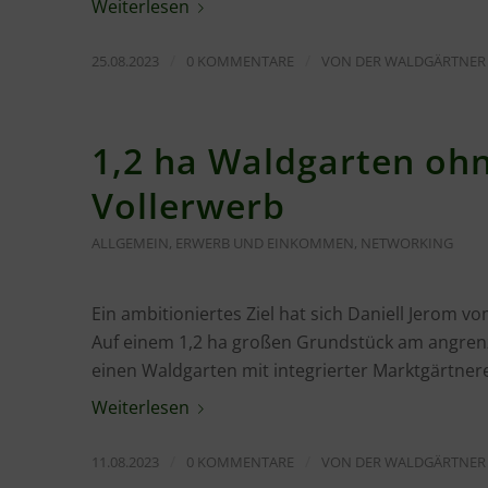
Weiterlesen
/
/
25.08.2023
0 KOMMENTARE
VON
DER WALDGÄRTNER
1,2 ha Waldgarten oh
Vollerwerb
ALLGEMEIN
,
ERWERB UND EINKOMMEN
,
NETWORKING
Ein ambitioniertes Ziel hat sich Daniell Jerom 
Auf einem 1,2 ha großen Grundstück am angren
einen Waldgarten mit integrierter Marktgärtner
Weiterlesen
/
/
11.08.2023
0 KOMMENTARE
VON
DER WALDGÄRTNER