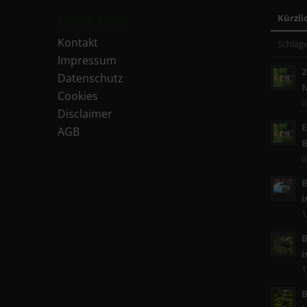
Kürzli
Quick Links
Kontakt
Schlag
Impressum
2
Datenschutz
N
Cookies
0
Disclaimer
E
AGB
0
B
i
1
B
i
1
B