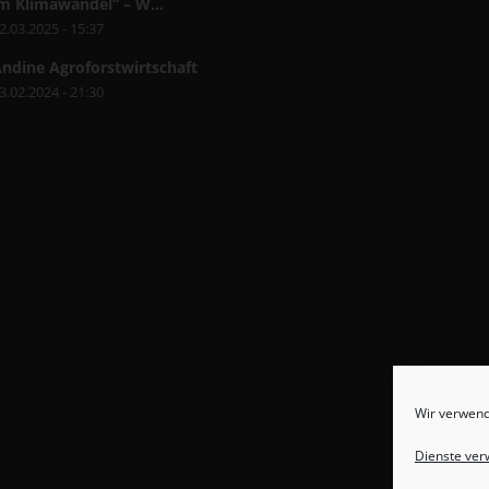
m Klimawandel“ – W...
2.03.2025 - 15:37
ndine Agroforstwirtschaft
3.02.2024 - 21:30
Wir verwend
Dienste ver