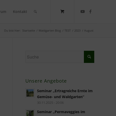
rum
Kontakt
Du bist hier:
Startseite
/
Waldgarten Blog
/
TEST
/
2023
/
August
Unsere Angebote
Seminar „Ertragreiche Ernte im
Gemüse- und Waldgarten“
30.11.2025 - 20:06
Seminar „Permaveggies im