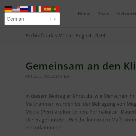
Home
Team
Network
Archiv für das Monat: August, 2023
Gemeinsam an den Kl
AKTUELL
,
WALDGÄRTEN
In diesem Beitrag erfährst du, wie Menschen ih
Maßnahmen wurden bei der Befragung von Mitgl
Media (Permakultur lernen, Permakultur, Dau
Die Frage lautete: „Welche konkreten Maßnahm
einzudämmen?“