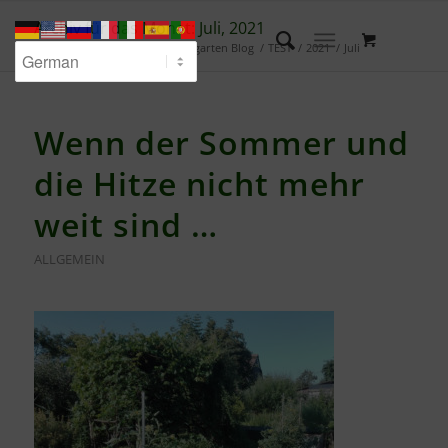
Archiv für das Monat: Juli, 2021
Du bist hier:
Startseite
/
Waldgarten Blog
/
TEST
/
2021
/
Juli
Wenn der Sommer und
die Hitze nicht mehr
weit sind …
ALLGEMEIN