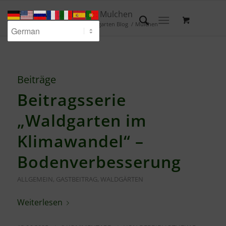
Schlagwortarchiv für: Mulchen
Du bist hier:
Startseite
/
Waldgarten Blog
/
Mulchen
Beiträge
Beitragsserie
„Waldgarten im
Klimawandel“ –
Bodenverbesserung
ALLGEMEIN
,
GASTBEITRAG
,
WALDGÄRTEN
Weiterlesen