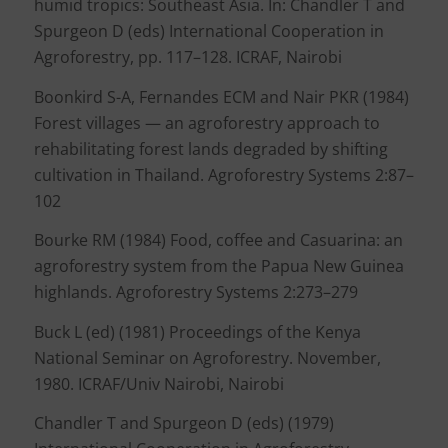
humid tropics: Southeast Asia. In: Chandler T and
Spurgeon D (eds) International Cooperation in
Agroforestry, pp. 117–128. ICRAF, Nairobi
Boonkird S-A, Fernandes ECM and Nair PKR (1984)
Forest villages — an agroforestry approach to
rehabilitating forest lands degraded by shifting
cultivation in Thailand. Agroforestry Systems 2:87–
102
Bourke RM (1984) Food, coffee and Casuarina: an
agroforestry system from the Papua New Guinea
highlands. Agroforestry Systems 2:273–279
Buck L (ed) (1981) Proceedings of the Kenya
National Seminar on Agroforestry. November,
1980. ICRAF/Univ Nairobi, Nairobi
Chandler T and Spurgeon D (eds) (1979)