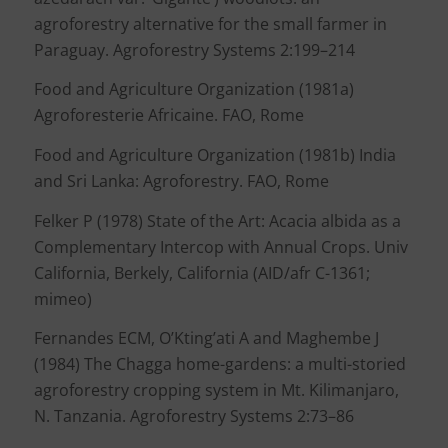
agroforestry alternative for the small farmer in
Paraguay. Agroforestry Systems 2:199–214
Food and Agriculture Organization (1981a)
Agroforesterie Africaine. FAO, Rome
Food and Agriculture Organization (1981b) India
and Sri Lanka: Agroforestry. FAO, Rome
Felker P (1978) State of the Art: Acacia albida as a
Complementary Intercop with Annual Crops. Univ
California, Berkely, California (AID/afr C-1361;
mimeo)
Fernandes ECM, O’Kting’ati A and Maghembe J
(1984) The Chagga home-gardens: a multi-storied
agroforestry cropping system in Mt. Kilimanjaro,
N. Tanzania. Agroforestry Systems 2:73–86