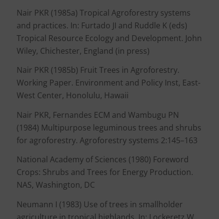
Nair PKR (1985a) Tropical Agroforestry systems
and practices. In: Furtado JI and Ruddle K (eds)
Tropical Resource Ecology and Development. John
Wiley, Chichester, England (in press)
Nair PKR (1985b) Fruit Trees in Agroforestry.
Working Paper. Environment and Policy Inst, East-
West Center, Honolulu, Hawaii
Nair PKR, Fernandes ECM and Wambugu PN
(1984) Multipurpose leguminous trees and shrubs
for agroforestry. Agroforestry systems 2:145–163
National Academy of Sciences (1980) Foreword
Crops: Shrubs and Trees for Energy Production.
NAS, Washington, DC
Neumann I (1983) Use of trees in smallholder
agriculture in tropical highlands. In: Lockeretz W