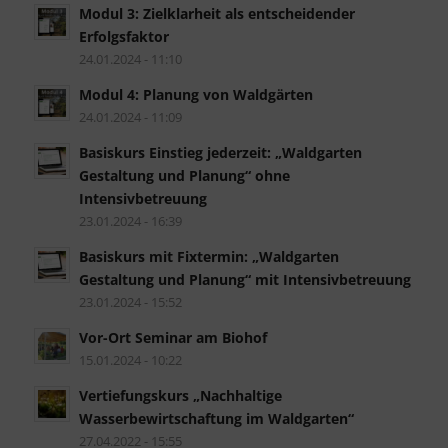
Modul 3: Zielklarheit als entscheidender
Erfolgsfaktor
24.01.2024 - 11:10
Modul 4: Planung von Waldgärten
24.01.2024 - 11:09
Basiskurs Einstieg jederzeit: „Waldgarten
Gestaltung und Planung“ ohne
Intensivbetreuung
23.01.2024 - 16:39
Basiskurs mit Fixtermin: „Waldgarten
Gestaltung und Planung“ mit Intensivbetreuung
23.01.2024 - 15:52
Vor-Ort Seminar am Biohof
15.01.2024 - 10:22
Vertiefungskurs „Nachhaltige
Wasserbewirtschaftung im Waldgarten“
27.04.2022 - 15:55