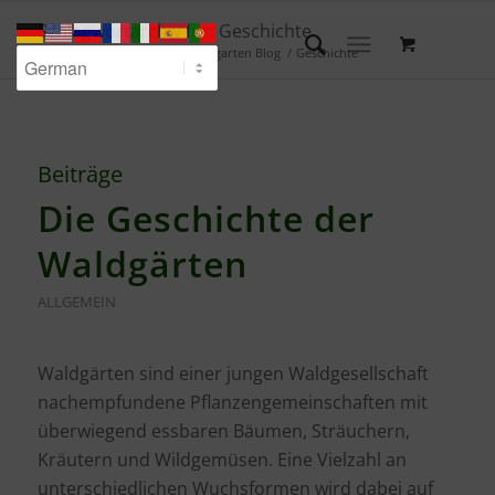
Schlagwortarchiv für: Geschichte
Du bist hier:
Startseite
/
Waldgarten Blog
/
Geschichte
Beiträge
Die Geschichte der
Waldgärten
ALLGEMEIN
Waldgärten sind einer jungen Waldgesellschaft
nachempfundene Pflanzengemeinschaften mit
überwiegend essbaren Bäumen, Sträuchern,
Kräutern und Wildgemüsen. Eine Vielzahl an
unterschiedlichen Wuchsformen wird dabei auf