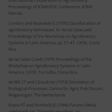
International Cooperation in Agroforestry.
Proceedings of ICRAF/DSE Conference. ICRAF,
Nairobi
Combe J and Budowski G (1979) Classifiacation of
agroforestry techniques. In: de las Salas (ed)
Proceedings of the Workshop on Agroforestry
Systems in Latin America, pp 17–47. CATIE, Costa
Rica
de las Salas G (ed) (1979) Proceedings of the
Workshop on Agroforestry Systems in Latin
America. CATIE, Turrialba, Costa Rica
de Wit CT and J Goudrian (1974) Simulation of
Ecological Processes. Centre for Agric Pub Docum,
Wageningen, The Netherlands
Evans PT and Rombold JS (1984) Paraiso (Melia
azedarach var. ‘Gigante’) woodlots: an