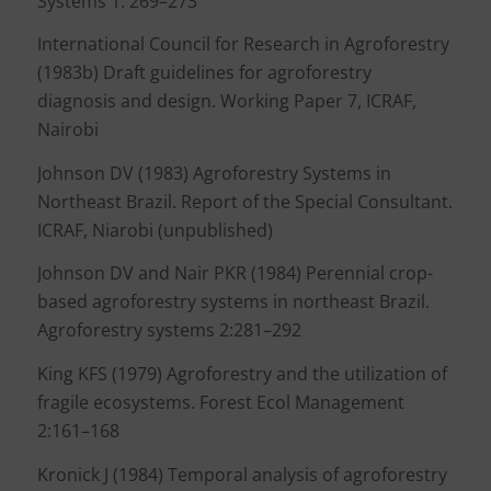
Systems 1: 269–273
International Council for Research in Agroforestry
(1983b) Draft guidelines for agroforestry
diagnosis and design. Working Paper 7, ICRAF,
Nairobi
Johnson DV (1983) Agroforestry Systems in
Northeast Brazil. Report of the Special Consultant.
ICRAF, Niarobi (unpublished)
Johnson DV and Nair PKR (1984) Perennial crop-
based agroforestry systems in northeast Brazil.
Agroforestry systems 2:281–292
King KFS (1979) Agroforestry and the utilization of
fragile ecosystems. Forest Ecol Management
2:161–168
Kronick J (1984) Temporal analysis of agroforestry