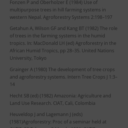
Fonzen P and Oberholzer E (1984) Use of
multipurpose trees in hill farming systems in
western Nepal. Agroforestry Systems 2:198–197
Getahun A, Wilson GF and Kang BT (1982) The role
of trees in the farming systems in the humid
tropics. In: MacDonald LH (ed) Agroforestry in the
African Humid Tropics, pp 28–35. United Nations
University, Tokyo
Grainger A (1980) The development of tree crops
and agroforestry systems. Intern Tree Crops J 1:3–
14
Hecht SB (ed) (1982) Amazonia: Agriculture and
Land Use Research. CIAT, Cali, Colombia
Heuveldop J and Lagemann J (eds)
(1981)Agroforestry: Proc of a seminar held at