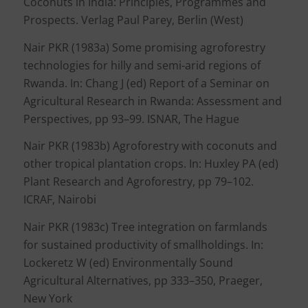
Coconuts in India: Principles, Programmes and
Prospects. Verlag Paul Parey, Berlin (West)
Nair PKR (1983a) Some promising agroforestry
technologies for hilly and semi-arid regions of
Rwanda. In: Chang J (ed) Report of a Seminar on
Agricultural Research in Rwanda: Assessment and
Perspectives, pp 93–99. ISNAR, The Hague
Nair PKR (1983b) Agroforestry with coconuts and
other tropical plantation crops. In: Huxley PA (ed)
Plant Research and Agroforestry, pp 79–102.
ICRAF, Nairobi
Nair PKR (1983c) Tree integration on farmlands
for sustained productivity of smallholdings. In:
Lockeretz W (ed) Environmentally Sound
Agricultural Alternatives, pp 333–350, Praeger,
New York