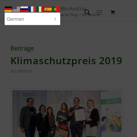
Schlagwortarchiv für: Bio-Austria
Du bist hier:
Startseite
/
Waldgarten Blog
/
Bio-Austria
Beiträge
Klimaschutzpreis 2019
ALLGEMEIN