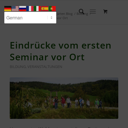
Waldgarten Blog
Du bist hier:
Startseite
/
Waldgarten Blog
/
Bildung
/
Eindrücke vom ersten Seminar vor Ort
Eindrücke vom ersten
Seminar vor Ort
BILDUNG
,
VERANSTALTUNGEN