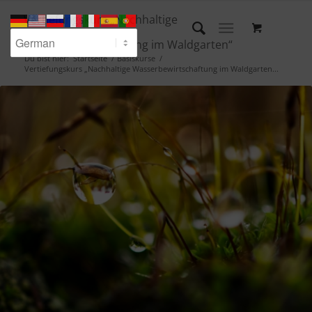
Vertiefungskurs „Nachhaltige
Wasserbewirtschaftung im Waldgarten“
Du bist hier:
Startseite
/
Basiskurse
/
Vertiefungskurs „Nachhaltige Wasserbewirtschaftung im Waldgarten...