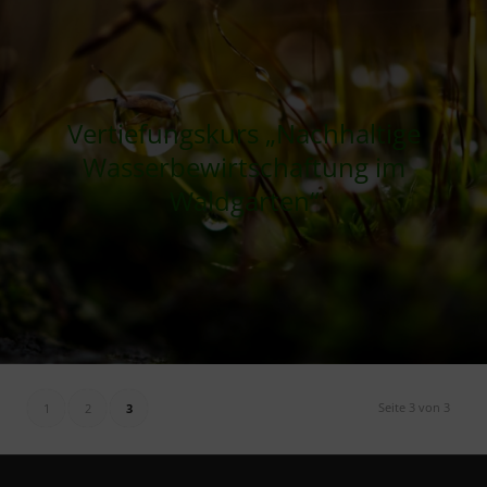
Vertiefungskurs „Nachhaltige
Wasserbewirtschaftung im
Waldgarten“
Seite 3 von 3
1
2
3