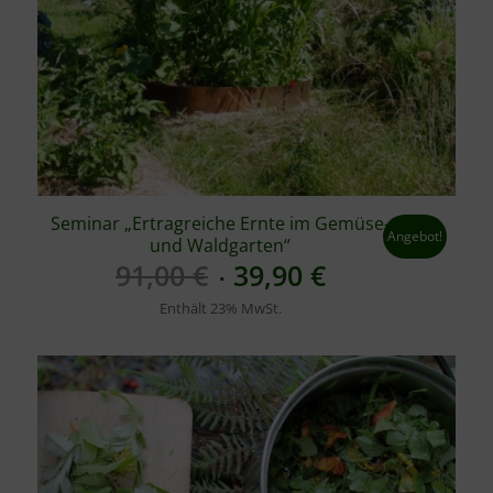
Seminar „Ertragreiche Ernte im Gemüse-
Angebot!
und Waldgarten“
Ursprünglicher
Aktueller
91,00
€
39,90
€
Preis
Preis
Enthält 23% MwSt.
war:
ist:
91,00 €
39,90 €.