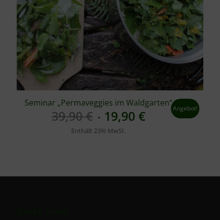
Seminar „Permaveggies im Waldgarten“
Angebot!
Ursprünglicher
Aktueller
39,90
€
19,90
€
Preis
Preis
Enthält 23% MwSt.
war:
ist:
39,90 €
19,90 €.
Quick Links