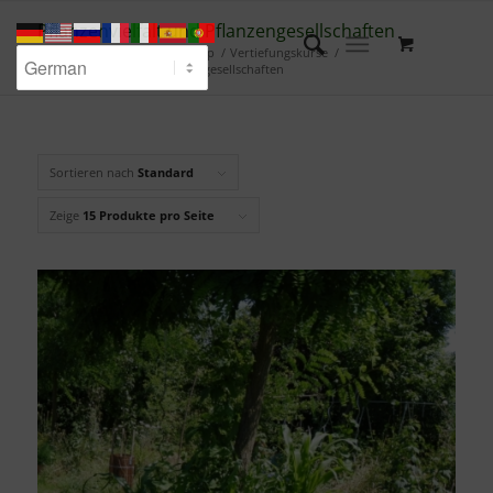
Pflanzenvielfalt und Pflanzengesellschaften
Du bist hier:
Startseite
/
Shop
/
Vertiefungskurse
/
Pflanzenvielfalt und Pflanzengesellschaften
Sortieren nach
Standard
Zeige
15 Produkte pro Seite